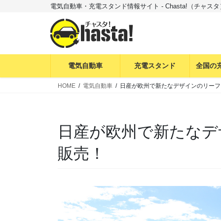
コ
ナ
電気自動車・充電スタンド情報サイト - Chasta!（チャスタ
ン
ビ
テ
ゲ
ン
ー
ツ
シ
へ
ョ
電気自動車
充電スタンド
全国の
ス
ン
HOME
電気自動車
日産が欧州で新たなデザインのリーフを
キ
に
ッ
移
プ
動
日産が欧州で新たなデ
販売！