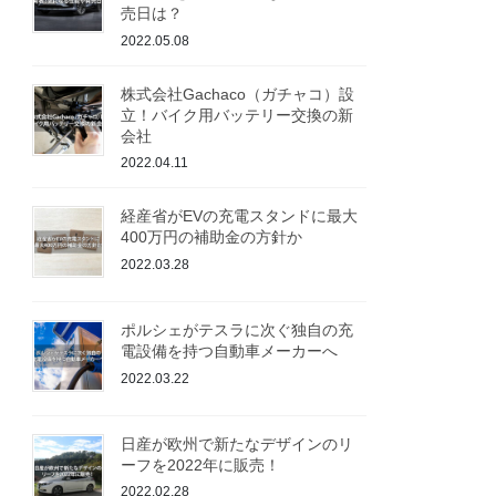
売日は？
2022.05.08
株式会社Gachaco（ガチャコ）設
立！バイク用バッテリー交換の新
会社
2022.04.11
経産省がEVの充電スタンドに最大
400万円の補助金の方針か
2022.03.28
ポルシェがテスラに次ぐ独自の充
電設備を持つ自動車メーカーへ
2022.03.22
日産が欧州で新たなデザインのリ
ーフを2022年に販売！
2022.02.28