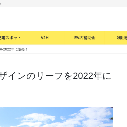
）
充電スポット
V2H
EVの補助金
利用
2022年に販売！
ザインのリーフを2022年に