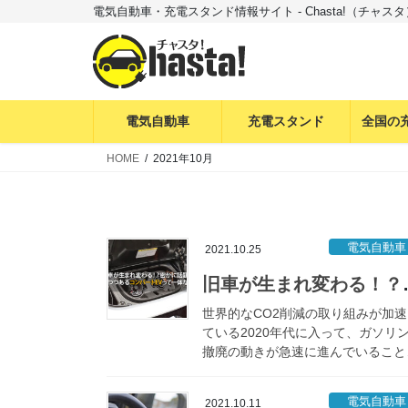
コ
ナ
電気自動車・充電スタンド情報サイト - Chasta!（チャスタ
ン
ビ
テ
ゲ
ン
ー
ツ
シ
へ
ョ
電気自動車
充電スタンド
全国の
ス
ン
HOME
2021年10月
キ
に
ッ
移
プ
動
電気自動車
2021.10.25
旧車が生まれ変わる！？
世界的なCO2削減の取り組みが加速
ている2020年代に入って、ガソリ
撤廃の動きが急速に進んでいること
は、電気自動車に精通している方で
くても、ご存知かと思います。 ガ
電気自動車
2021.10.11