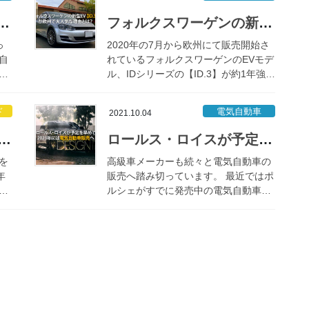
、
は出来ません。 チャスタでも紹介しま
したが、電気自 […]
Vを販売することを発表、市場が狭すぎる日本の救世主となるか
フォルクスワーゲンの新型EV【ID.3】が欧州で大人気な理由とは？
っ
2020年の7月から欧州にて販売開始さ
自
れているフォルクスワーゲンのEVモデ
っ
ル、IDシリーズの【ID.3】が約1年強の
％
期間で受注が14万件を超えたと発表し
べ
ました。 この内の約半分の顧客が、フ
ド
電気自動車
2021.10.04
て
ォルクスワーゲンを初めて購入する
[…]
なる電気自動車用の充電スタンドを発表！3分で100kmの走行が可能
ロールス・ロイスが予定を早めて2023年には電気自動車販売へ
を
高級車メーカーも続々と電気自動車の
年
販売へ踏み切っています。 最近ではポ
か
ルシェがすでに発売中の電気自動車モ
急
デル、タイカンが有名でしょうか。最
勢
安値のモデルでも国内価格で1,500万
ば
円ほどの値段となっており、EVのスポ
ーツモデ […]