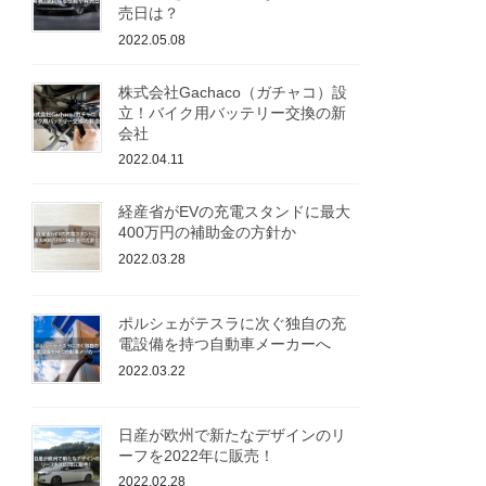
売日は？
2022.05.08
株式会社Gachaco（ガチャコ）設
立！バイク用バッテリー交換の新
会社
2022.04.11
経産省がEVの充電スタンドに最大
400万円の補助金の方針か
2022.03.28
ポルシェがテスラに次ぐ独自の充
電設備を持つ自動車メーカーへ
2022.03.22
日産が欧州で新たなデザインのリ
ーフを2022年に販売！
2022.02.28