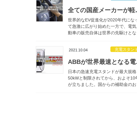
ン車撤廃という流れが世界ではなく
日本でも徐 […]
全ての国産メーカーが軽E
世界的なEV促進化が2020年代にな
て急激に広がり始めた一方で、電気
動車の販売自体は世界の先駆けとな
た日本では、発売以降の10年間で1
にも満たない保有率から、当時と比
充電スタン
2021.10.04
て大きく水を開けられる結果となっ
しまってい […]
ABBが世界最速と
日本の急速充電スタンドが最大規格
50kWと制限されてから、およそ10
が立ちました。国からの補助金のお
げで、この期間で全国に設置された
速充電器数は述べ8,000件にも届く
いとなっており、設置数だけで見れ
海外にも […]