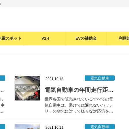
）
充電スポット
V2H
EVの補助金
利用
電気自動車
2021.10.18
密かに話題になりつつあるコンバートEVって一体なに？
電気自動車の年間走行距離はどのようなプロセスで減っていくのか？予防策は？
し
世界各国で販売されているすべての電
ン車
気自動車は、避けては通れないバッテ
リーの劣化に対して様々な対応策をと
な
っていますが、劣化を遅らせることは
ソリ
出来ても、劣化をさせないということ
電気自動車
2021.10.11