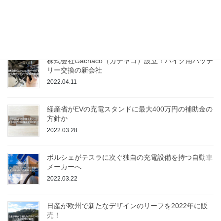
レクサスが電気自動車専用モデル「RZ」を発表！気
になる性能や発売日は？
2022.05.08
株式会社Gachaco（ガチャコ）設立！バイク用バッテ
リー交換の新会社
2022.04.11
経産省がEVの充電スタンドに最大400万円の補助金の
方針か
2022.03.28
ポルシェがテスラに次ぐ独自の充電設備を持つ自動車
メーカーへ
2022.03.22
日産が欧州で新たなデザインのリーフを2022年に販
売！