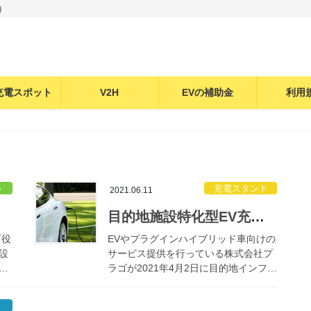
）
充電スポット
V2H
EVの補助金
利用
ト
充電スタンド
2021.06.11
目的地施設特化型EV充電スタンド”PLUGO BAR”って一体何？
町役
EVやプラグインハイブリッド車向けの
設
サービス提供を行っている株式会社プ
置
ラゴが2021年4月2日に目的地インフラ
自
の普及を目指した、日本初となる目的
タ
地施設特化型のEV充電予約サービスの