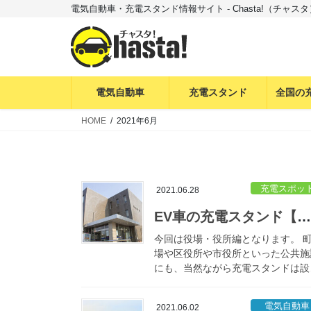
コ
ナ
電気自動車・充電スタンド情報サイト - Chasta!（チャスタ
ン
ビ
テ
ゲ
ン
ー
ツ
シ
へ
ョ
電気自動車
充電スタンド
全国の
ス
ン
HOME
2021年6月
キ
に
ッ
移
プ
動
充電スポッ
2021.06.28
EV車の充電スタンド【役場・役所編】
今回は役場・役所編となります。 
場や区役所や市役所といった公共施
にも、当然ながら充電スタンドは設
済みの箇所が多いものの、実は電気
動車の所有者が役場や役所の充電ス
電気自動車
2021.06.02