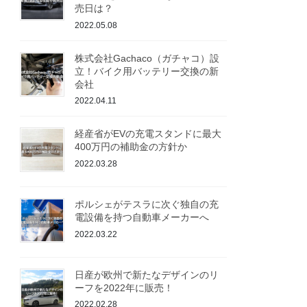
売日は？
2022.05.08
株式会社Gachaco（ガチャコ）設
立！バイク用バッテリー交換の新
会社
2022.04.11
経産省がEVの充電スタンドに最大
400万円の補助金の方針か
2022.03.28
ポルシェがテスラに次ぐ独自の充
電設備を持つ自動車メーカーへ
2022.03.22
日産が欧州で新たなデザインのリ
ーフを2022年に販売！
2022.02.28