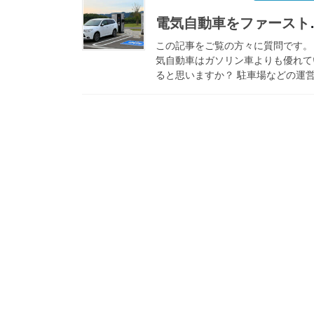
ンドを利用する頻度は多くはありま
ん。 そもそも […]
電気自動車をファー
この記事をご覧の方々に質問です。
気自動車はガソリン車よりも優れて
ると思いますか？ 駐車場などの運
手掛けているパーク24が2021年の5
に発表したアンケート結果によると
EV購入に至る理由として最も多か
理由 […]