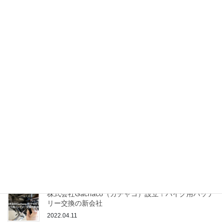
最近の投稿
2022年6月16日発売！三菱ekクロスEVの価格や性能
は？
2022.06.13
日産の新型軽EVがいよいよ登場！【サクラ】の価格
は？
2022.05.23
レクサスが電気自動車専用モデル「RZ」を発表！気
になる性能や発売日は？
2022.05.08
株式会社Gachaco（ガチャコ）設立！バイク用バッテ
リー交換の新会社
2022.04.11